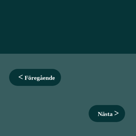
<
 Föregående
>
  Nästa 